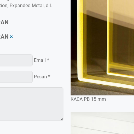
tion, Expanded Metal, dll.
RAN
RAN
×
Email
*
Pesan
*
KACA PB 15 mm