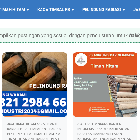
TIMAH HITAM ▼
KACA TIMBAL PB ▼
PELINDUNG RADIASI ▼
JA
pilkan postingan yang sesuai dengan penelusuran untuk
bali
JUAL TIMAH HITAM
KACA PB ANTI
ACEH
BALI
BANDUNG
BANTEN
RADIASI
PELAT TIMBAL ANTI RADIASI
INDONESIA
JAKARTA
KALIMANTAN
PLAT TIMAH
PLAT TIMAH HITAM
PLAT
BARAT
KALIMANTAN SELATAN
TIMAH HITAM ANTI RADIASI
TIMAH
KALIMANTAN TENGAH
KALIMANTAN