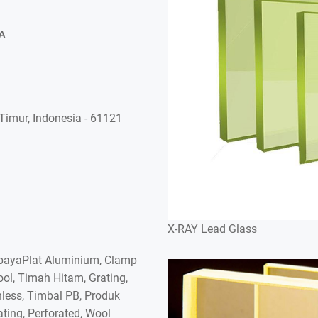
A
imur, Indonesia - 61121
X-RAY Lead Glass
rabayaPlat Aluminium, Clamp
ol, Timah Hitam, Grating,
nless, Timbal PB, Produk
ating, Perforated, Wool