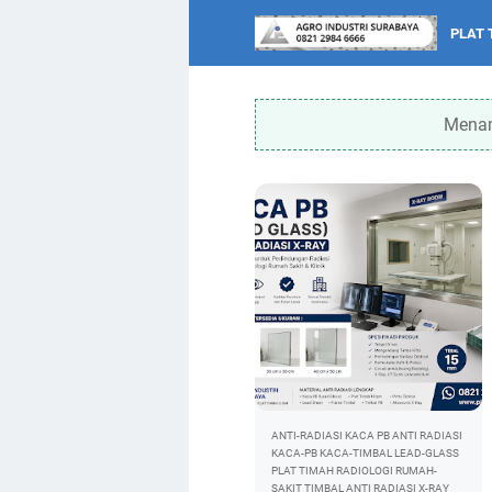
PLAT 
Menam
ANTI-RADIASI
KACA PB ANTI RADIASI
KACA-PB
KACA-TIMBAL
LEAD-GLASS
PLAT TIMAH
RADIOLOGI
RUMAH-
SAKIT
TIMBAL ANTI RADIASI
X-RAY