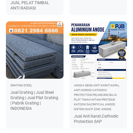
JUAL PELAT TIMBAL
ANTI RADIASI
GRATING STEEL
ANODA SENG
ANTI KARAT KAPAL
ANTI KOROSI
CATHODIC
Jual Grating | Jual Steel
PROTECTION
PELINDUNG BAJA
Grating | Jual Plat Grating
PLAT TIMAH HITAM
PROTEKSI
| Pabrik Grating |
KATODIK
SACRIFICIAL ANODE
INDONESIA
SISTEM SACP.
ZINC ANODE
Jual Anti karat,Cathodic
Protection SAP