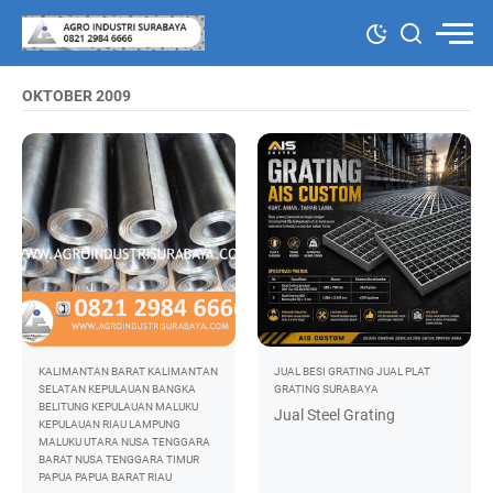
OKTOBER 2009
KALIMANTAN BARAT
KALIMANTAN
JUAL BESI GRATING
JUAL PLAT
SELATAN
KEPULAUAN BANGKA
GRATING SURABAYA
BELITUNG
KEPULAUAN MALUKU
Jual Steel Grating
KEPULAUAN RIAU
LAMPUNG
MALUKU UTARA
NUSA TENGGARA
BARAT
NUSA TENGGARA TIMUR
PAPUA
PAPUA BARAT
RIAU