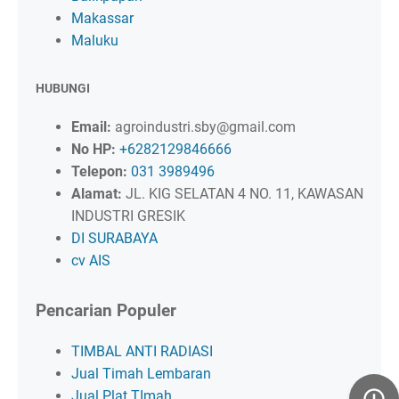
Makassar
Maluku
HUBUNGI
Email:
agroindustri.sby@gmail.com
No HP:
+6282129846666
Telepon:
031 3989496
Alamat:
JL. KIG SELATAN 4 NO. 11, KAWASAN
INDUSTRI GRESIK
DI SURABAYA
cv AIS
Pencarian Populer
TIMBAL ANTI RADIASI
Jual Timah Lembaran
Jual Plat TImah