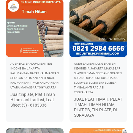
ACEH
BALI
BANDUNG
BANTEN
ACEH
BALI
BANDUNG
BANTEN
INDONESIA
JAKARTA
INDONESIA
JAKARTA
MAKASSAR
KALIMANTAN BARAT
KALIMANTAN
SLAWI
SLEMAN
SOREANG
SRAGEN
SELATAN
KALIMANTAN TENGAH
SUBANG
SUKABUMI
SUKOHARJO
KALIMANTAN TIMUR
KALIMANTAN
SULAWESI
SUMATERA
SUMBER
UTARA
MAKASSAR
YOGYAKARTA
TIMBAL ANTI RADIASI
YOGYAKARTA
Jual tinplate, Plat Timah
JUAL PLAT TIMAH, PELAT
Hitam, anti radiasi, Leat
TIMAH, TIMAH HITAM,
Sheet (3) - 6183336
PLAT PB, TIN PLATE, DI
SURABAYA