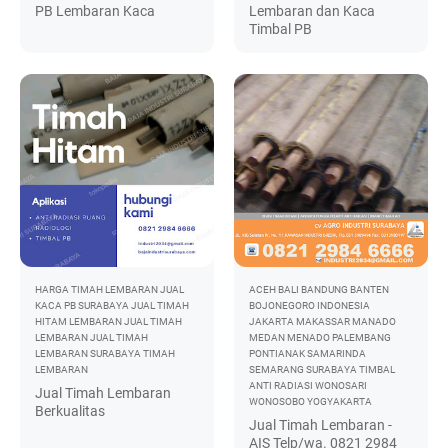
PB Lembaran Kaca
Lembaran dan Kaca
Timbal PB
HARGA TIMAH LEMBARAN
JUAL
ACEH
BALI
BANDUNG
BANTEN
KACA PB SURABAYA
JUAL TIMAH
BOJONEGORO
INDONESIA
HITAM LEMBARAN
JUAL TIMAH
JAKARTA
MAKASSAR
MANADO
LEMBARAN
JUAL TIMAH
MEDAN
MENADO
PALEMBANG
LEMBARAN SURABAYA
TIMAH
PONTIANAK
SAMARINDA
LEMBARAN
SEMARANG
SURABAYA
TIMBAL
ANTI RADIASI
WONOSARI
Jual Timah Lembaran
WONOSOBO
YOGYAKARTA
Berkualitas
Jual Timah Lembaran -
AIS Telp/wa. 0821 2984