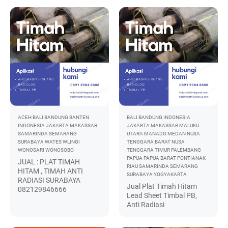
ACEH
BALI
BANDUNG
BANTEN
BALI
BANDUNG
INDONESIA
INDONESIA
JAKARTA
MAKASSAR
JAKARTA
MAKASSAR
MALUKU
SAMARINDA
SEMARANG
UTARA
MANADO
MEDAN
NUSA
SURABAYA
WATES
WLINGI
TENGGARA BARAT
NUSA
WONOSARI
WONOSOBO
TENGGARA TIMUR
PALEMBANG
PAPUA
PAPUA BARAT
PONTIANAK
JUAL : PLAT TIMAH
RIAU
SAMARINDA
SEMARANG
HITAM , TIMAH ANTI
SURABAYA
YOGYAKARTA
RADIASI SURABAYA
Jual Plat Timah Hitam
082129846666
Lead Sheet Timbal PB,
Anti Radiasi