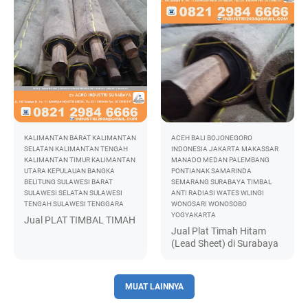
KALIMANTAN BARAT
KALIMANTAN
ACEH
BALI
BOJONEGORO
SELATAN
KALIMANTAN TENGAH
INDONESIA
JAKARTA
MAKASSAR
KALIMANTAN TIMUR
KALIMANTAN
MANADO
MEDAN
PALEMBANG
UTARA
KEPULAUAN BANGKA
PONTIANAK
SAMARINDA
BELITUNG
SULAWESI BARAT
SEMARANG
SURABAYA
TIMBAL
SULAWESI SELATAN
SULAWESI
ANTI RADIASI
WATES
WLINGI
TENGAH
SULAWESI TENGGARA
WONOSARI
WONOSOBO
YOGYAKARTA
Jual PLAT TIMBAL TIMAH
Jual Plat Timah Hitam
(Lead Sheet) di Surabaya
MUAT LAINNYA