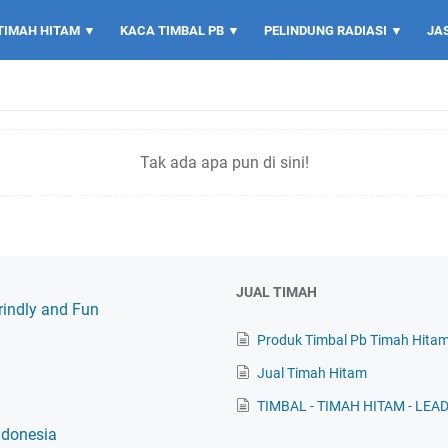
TIMAH HITAM ▼
KACA TIMBAL PB ▼
PELINDUNG RADIASI ▼
JA
Tak ada apa pun di sini!
JUAL TIMAH
rindly and Fun
Produk Timbal Pb Timah Hitam
Jual Timah Hitam
TIMBAL - TIMAH HITAM - LEA
ndonesia