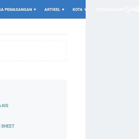
SA PEMASANGAN ▼
ARTIKEL ▼
KOTA ▼
TENTANG KAMI
HUB
 AIS
D SHEET