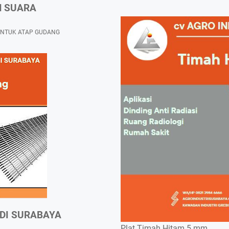
N SUARA
UNTUK ATAP GUDANG
 DI SURABAYA
Plat Timah Hitam 5 mm