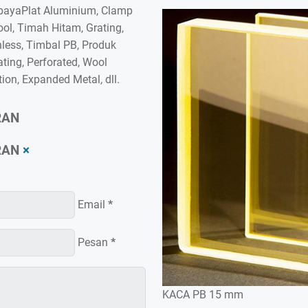
rabayaPlat Aluminium, Clamp
ol, Timah Hitam, Grating,
nless, Timbal PB, Produk
ating, Perforated, Wool
tion, Expanded Metal, dll.
RAN
RAN
×
Email
*
Pesan
*
KACA PB 15 mm