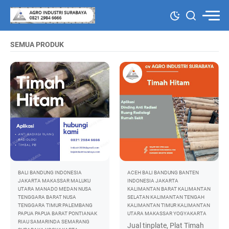
SEMUA PRODUK
BALI
BANDUNG
INDONESIA
ACEH
BALI
BANDUNG
BANTEN
JAKARTA
MAKASSAR
MALUKU
INDONESIA
JAKARTA
UTARA
MANADO
MEDAN
NUSA
KALIMANTAN BARAT
KALIMANTAN
TENGGARA BARAT
NUSA
SELATAN
KALIMANTAN TENGAH
TENGGARA TIMUR
PALEMBANG
KALIMANTAN TIMUR
KALIMANTAN
PAPUA
PAPUA BARAT
PONTIANAK
UTARA
MAKASSAR
YOGYAKARTA
RIAU
SAMARINDA
SEMARANG
Jual tinplate, Plat Timah