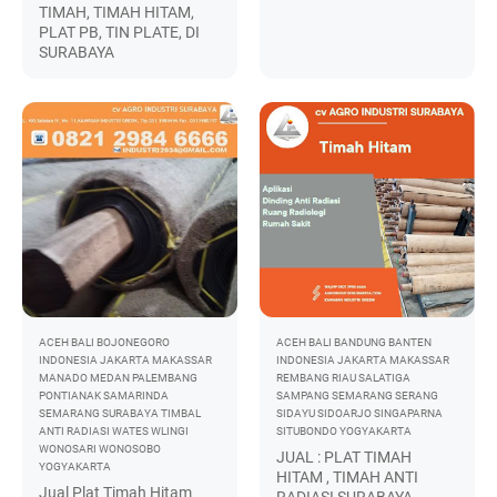
TIMAH, TIMAH HITAM,
PLAT PB, TIN PLATE, DI
SURABAYA
ACEH
BALI
BOJONEGORO
ACEH
BALI
BANDUNG
BANTEN
INDONESIA
JAKARTA
MAKASSAR
INDONESIA
JAKARTA
MAKASSAR
MANADO
MEDAN
PALEMBANG
REMBANG
RIAU
SALATIGA
PONTIANAK
SAMARINDA
SAMPANG
SEMARANG
SERANG
SEMARANG
SURABAYA
TIMBAL
SIDAYU
SIDOARJO
SINGAPARNA
ANTI RADIASI
WATES
WLINGI
SITUBONDO
YOGYAKARTA
WONOSARI
WONOSOBO
JUAL : PLAT TIMAH
YOGYAKARTA
HITAM , TIMAH ANTI
Jual Plat Timah Hitam
RADIASI SURABAYA -