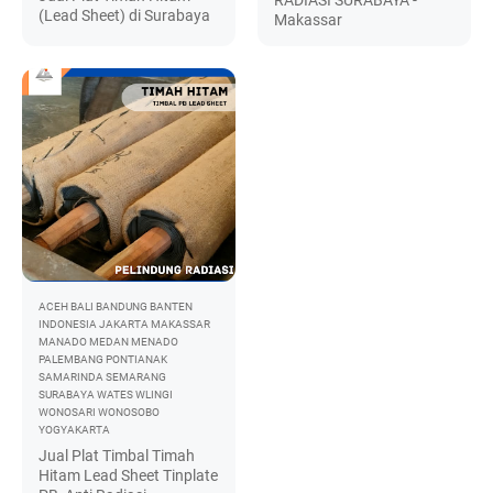
(Lead Sheet) di Surabaya
Makassar
ACEH
BALI
BANDUNG
BANTEN
INDONESIA
JAKARTA
MAKASSAR
MANADO
MEDAN
MENADO
PALEMBANG
PONTIANAK
SAMARINDA
SEMARANG
SURABAYA
WATES
WLINGI
WONOSARI
WONOSOBO
YOGYAKARTA
Jual Plat Timbal Timah
Hitam Lead Sheet Tinplate