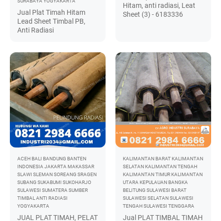
SURABAYA
YOGYAKARTA
Hitam, anti radiasi, Leat
Jual Plat Timah Hitam
Sheet (3) - 6183336
Lead Sheet Timbal PB,
Anti Radiasi
ACEH
BALI
BANDUNG
BANTEN
KALIMANTAN BARAT
KALIMANTAN
INDONESIA
JAKARTA
MAKASSAR
SELATAN
KALIMANTAN TENGAH
SLAWI
SLEMAN
SOREANG
SRAGEN
KALIMANTAN TIMUR
KALIMANTAN
SUBANG
SUKABUMI
SUKOHARJO
UTARA
KEPULAUAN BANGKA
SULAWESI
SUMATERA
SUMBER
BELITUNG
SULAWESI BARAT
TIMBAL ANTI RADIASI
SULAWESI SELATAN
SULAWESI
YOGYAKARTA
TENGAH
SULAWESI TENGGARA
JUAL PLAT TIMAH, PELAT
Jual PLAT TIMBAL TIMAH