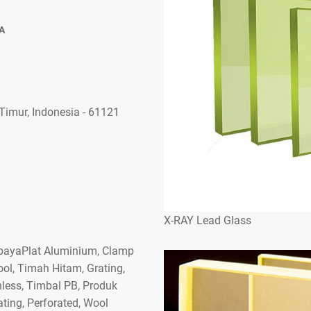
A
imur, Indonesia - 61121
X-RAY Lead Glass
rabayaPlat Aluminium, Clamp
ol, Timah Hitam, Grating,
nless, Timbal PB, Produk
ating, Perforated, Wool