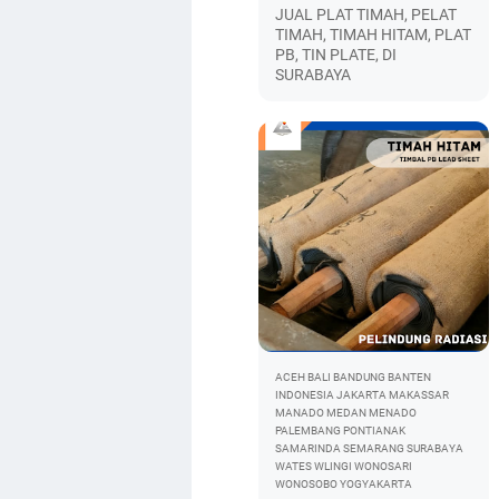
JUAL PLAT TIMAH, PELAT
TIMAH, TIMAH HITAM, PLAT
PB, TIN PLATE, DI
SURABAYA
ACEH
BALI
BANDUNG
BANTEN
INDONESIA
JAKARTA
MAKASSAR
MANADO
MEDAN
MENADO
PALEMBANG
PONTIANAK
SAMARINDA
SEMARANG
SURABAYA
WATES
WLINGI
WONOSARI
WONOSOBO
YOGYAKARTA