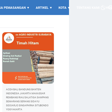
SA PEMASANGAN ▼
ARTIKEL ▼
KOTA ▼
TENTANG KAMI
HUB
ACEH
BALI
BANDUNG
BANTEN
INDONESIA
JAKARTA
MAKASSAR
REMBANG
RIAU
SALATIGA
SAMPANG
SEMARANG
SERANG
SIDAYU
SIDOARJO
SINGAPARNA
SITUBONDO
YOGYAKARTA