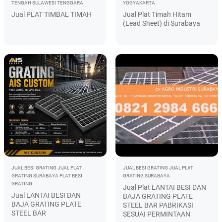
TENGAH
SULAWESI TENGGARA
YOGYAKARTA
Jual PLAT TIMBAL TIMAH
Jual Plat Timah Hitam
(Lead Sheet) di Surabaya
JUAL BESI GRATING
JUAL PLAT
JUAL BESI GRATING
JUAL PLAT
GRATING SURABAYA
PLAT BESI
GRATING SURABAYA
GRATING
Jual Plat LANTAI BESI DAN
Jual LANTAI BESI DAN
BAJA GRATING PLATE
BAJA GRATING PLATE
STEEL BAR PABRIKASI
STEEL BAR
SESUAI PERMINTAAN