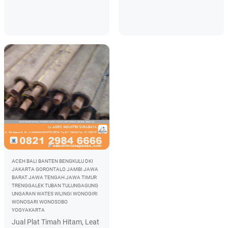
ACEH
BALI
BANTEN
BENGKULU
DKI
JAKARTA
GORONTALO
JAMBI
JAWA
BARAT
JAWA TENGAH
JAWA TIMUR
TRENGGALEK
TUBAN
TULUNGAGUNG
UNGARAN
WATES
WLINGI
WONOGIRI
WONOSARI
WONOSOBO
YOGYAKARTA
Jual Plat Timah Hitam, Leat