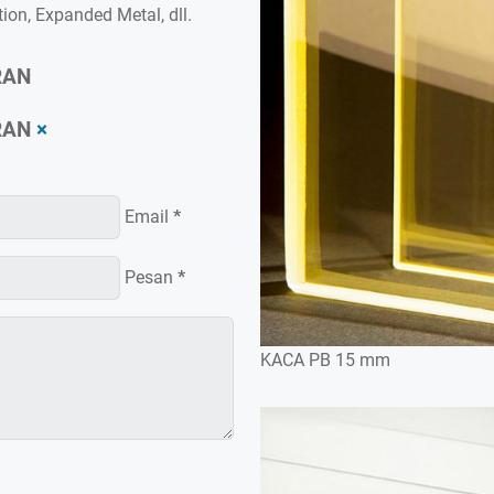
tion, Expanded Metal, dll.
RAN
RAN
×
Email
*
Pesan
*
KACA PB 15 mm