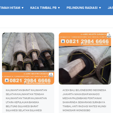
TIMAH HITAM ▼
KACA TIMBAL PB ▼
PELINDUNG RADIASI ▼
JA
KALIMANTAN BARAT
KALIMANTAN
ACEH
BALI
BOJONEGORO
INDONESIA
SELATAN
KALIMANTAN TENGAH
JAKARTA
MAKASSAR
MANADO
KALIMANTAN TIMUR
KALIMANTAN
MEDAN
PALEMBANG
PONTIANAK
UTARA
KEPULAUAN BANGKA
SAMARINDA
SEMARANG
SURABAYA
BELITUNG
SULAWESI BARAT
TIMBAL ANTI RADIASI
WATES
WLINGI
SULAWESI SELATAN
SULAWESI
WONOSARI
WONOSOBO