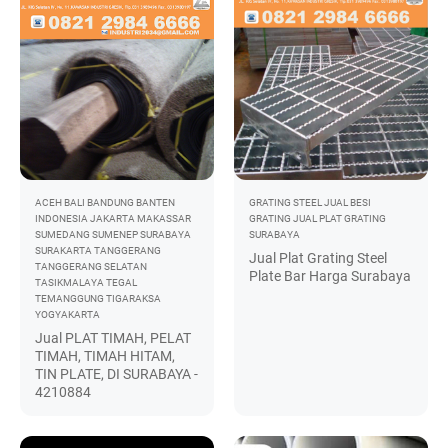
ACEH
BALI
BANDUNG
BANTEN
GRATING STEEL
JUAL BESI
INDONESIA
JAKARTA
MAKASSAR
GRATING
JUAL PLAT GRATING
SUMEDANG
SUMENEP
SURABAYA
SURABAYA
SURAKARTA
TANGGERANG
Jual Plat Grating Steel
TANGGERANG SELATAN
Plate Bar Harga Surabaya
TASIKMALAYA
TEGAL
TEMANGGUNG
TIGARAKSA
YOGYAKARTA
Jual PLAT TIMAH, PELAT
TIMAH, TIMAH HITAM,
TIN PLATE, DI SURABAYA -
4210884