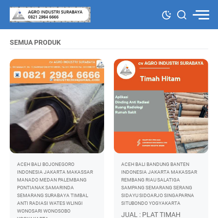
SEMUA PRODUK
ACEH
BALI
BOJONEGORO
ACEH
BALI
BANDUNG
BANTEN
INDONESIA
JAKARTA
MAKASSAR
INDONESIA
JAKARTA
MAKASSAR
MANADO
MEDAN
PALEMBANG
REMBANG
RIAU
SALATIGA
PONTIANAK
SAMARINDA
SAMPANG
SEMARANG
SERANG
SEMARANG
SURABAYA
TIMBAL
SIDAYU
SIDOARJO
SINGAPARNA
ANTI RADIASI
WATES
WLINGI
SITUBONDO
YOGYAKARTA
WONOSARI
WONOSOBO
JUAL : PLAT TIMAH