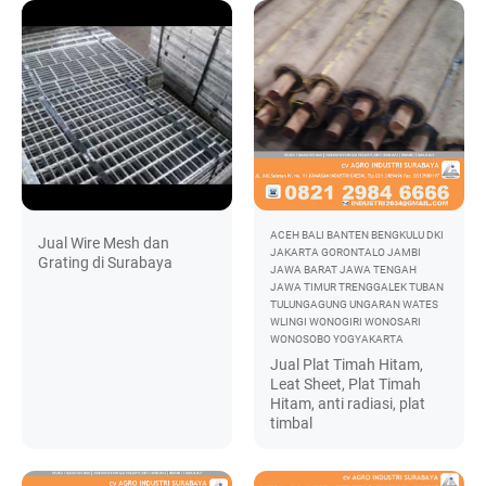
ACEH
BALI
BANTEN
BENGKULU
DKI
Jual Wire Mesh dan
JAKARTA
GORONTALO
JAMBI
Grating di Surabaya
JAWA BARAT
JAWA TENGAH
JAWA TIMUR
TRENGGALEK
TUBAN
TULUNGAGUNG
UNGARAN
WATES
WLINGI
WONOGIRI
WONOSARI
WONOSOBO
YOGYAKARTA
Jual Plat Timah Hitam,
Leat Sheet, Plat Timah
Hitam, anti radiasi, plat
timbal