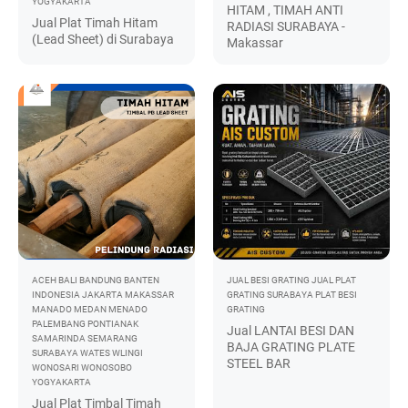
YOGYAKARTA
HITAM , TIMAH ANTI
Jual Plat Timah Hitam
RADIASI SURABAYA -
(Lead Sheet) di Surabaya
Makassar
ACEH
BALI
BANDUNG
BANTEN
JUAL BESI GRATING
JUAL PLAT
INDONESIA
JAKARTA
MAKASSAR
GRATING SURABAYA
PLAT BESI
MANADO
MEDAN
MENADO
GRATING
PALEMBANG
PONTIANAK
Jual LANTAI BESI DAN
SAMARINDA
SEMARANG
BAJA GRATING PLATE
SURABAYA
WATES
WLINGI
STEEL BAR
WONOSARI
WONOSOBO
YOGYAKARTA
Jual Plat Timbal Timah