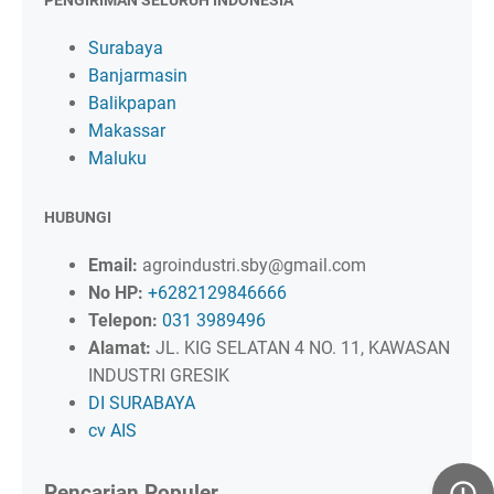
PENGIRIMAN SELURUH INDONESIA
Surabaya
Banjarmasin
Balikpapan
Makassar
Maluku
HUBUNGI
Email:
agroindustri.sby@gmail.com
No HP:
+6282129846666
Telepon:
031 3989496
Alamat:
JL. KIG SELATAN 4 NO. 11, KAWASAN
INDUSTRI GRESIK
DI SURABAYA
cv AIS
Pencarian Populer